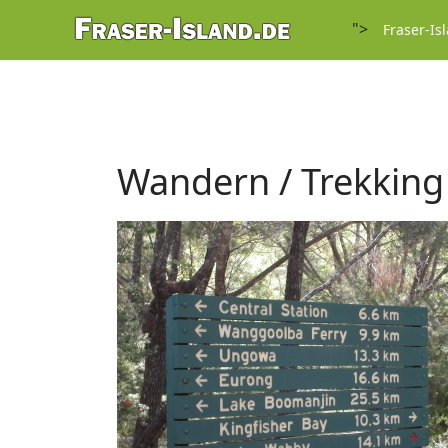
">
Fraser-Is
Wandern / Trekking