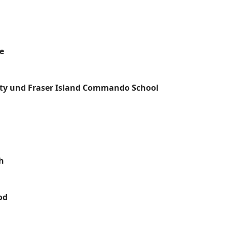
e
tty und Fraser Island Commando School
h
od