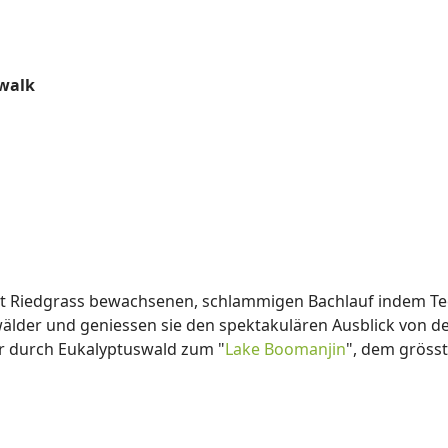
walk
it Riedgrass bewachsenen, schlammigen Bachlauf indem T
der und geniessen sie den spektakulären Ausblick von d
r durch Eukalyptuswald zum "
Lake Boomanjin
", dem gröss