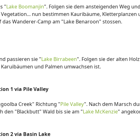
s "
Lake Boomanjin
". Folgen sie dem ansteigenden Weg und
ie Vegetation... nun bestimmen Kauribäume, Kletterplanzen
auf das Wanderer-Camp am "Lake Benaroon" stossen.
d passieren sie "
Lake Birrabeen
". Folgen sie der alten Ho
on Karuibäumen und Palmen umwachsen ist.
on 1 via Pile Valley
goolba Creek" Richtung "
Pile Valley
". Nach dem Marsch du
h den "Blackbutt" Wald bis sie am "
Lake McKenzie
" angeko
ion 2 via Basin Lake