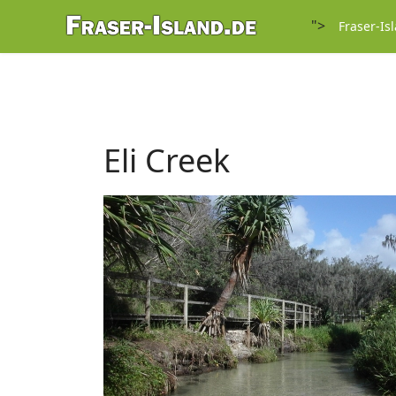
">
Fraser-Is
Eli Creek