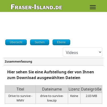
Übersicht
Suchen
Ebene
Zusammenfassung
Hier sehen Sie eine Aufstellung der von Ihnen
zum Download ausgewählten Dateien
Titel
Dateiname
Lizenz
Dateigröße
Drive to survive -
drive-to-survive-
Keine
2.03 MB
WMV
low.zip